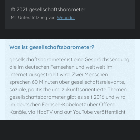
© 2021 gesellschaftsbarometer
Mit Unterstützung von
Webador
Was ist gesellschaftsbarometer?
gesellschaftsbarometer ist eine Gesprächs­sendung,
die im deutschen Fernsehen und weltweit im
Internet ausgestrahlt wird. Zwei Menschen
sprechen 60 Minuten über gesellschaftsrelevante,
soziale, politische und zukunftsorientierte Themen.
gesellschaftsbarometer gibt es seit 2016 und wird
im deutschen Fernseh-Kabelnetz über Offene
Kanäle, via HbbTV und auf YouTube veröffentlicht.